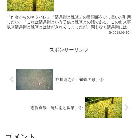
「作者からのネタバレ」「清兵衛と瓢箪」の冒頭部を少し長いが引用
したい。「これは清兵衛という子供と瓢箪との話である。この出来事
以来清兵衛と瓢箪とは縁がきれてしまったが、間もなく清兵衛には瓢
箪に代わる物ができた。それは絵を描くことで、彼はかつて...
2018.09.10
スポンサーリンク
芥川龍之介「蜘蛛の糸」③
志賀直哉「清兵衛と瓢箪」②
コメント