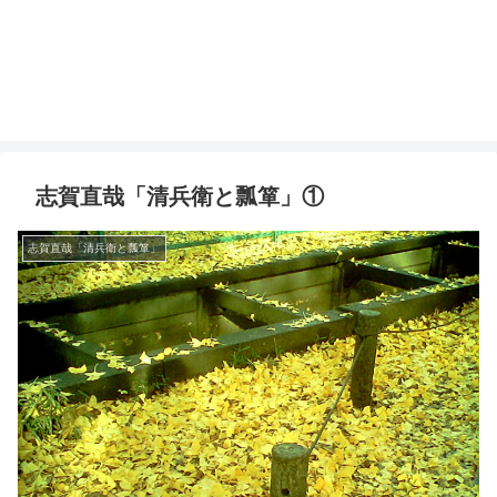
志賀直哉「清兵衛と瓢箪」①
志賀直哉「清兵衛と瓢箪」