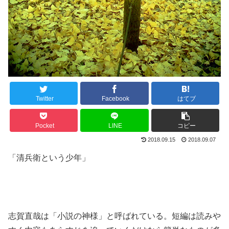
Twitter
Facebook
はてブ
Pocket
LINE
コピー
2018.09.15
2018.09.07
「清兵衛という少年」
志賀直哉は「小説の神様」と呼ばれている。短編は読みや