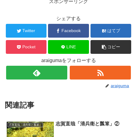
スポンサーリンク
シェアする
Twitter
Facebook
はてブ
Pocket
LINE
コピー
araigumaをフォローする
araiguma
関連記事
志賀直哉「清兵衛と瓢箪」②
志賀直哉「清兵衛と瓢箪」