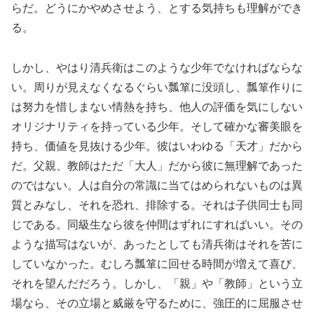
らだ。どうにかやめさせよう、とする気持ちも理解ができ
る。
しかし、やはり清兵衛はこのような少年でなければならな
い。周りが見えなくなるぐらい瓢箪に没頭し、瓢箪作りに
は努力を惜しまない情熱を持ち、他人の評価を気にしない
オリジナリティを持っている少年。そして確かな審美眼を
持ち、価値を見抜ける少年。彼はいわゆる「天才」だから
だ。父親、教師はただ「大人」だから彼に無理解であった
のではない。人は自分の常識に当てはめられないものは異
質とみなし、それを恐れ、排除する。それは子供同士も同
じである。同級生なら彼を仲間はずれにすればいい。その
ような描写はないが、あったとしても清兵衛はそれを苦に
していなかった。むしろ瓢箪に回せる時間が増えて喜び、
それを望んだだろう。しかし、「親」や「教師」という立
場なら、その立場と威厳を守るために、強圧的に屈服させ