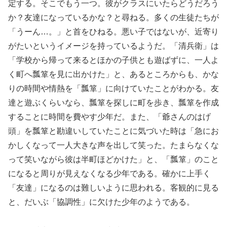
定する。そこでもう一つ。彼がクラスにいたらどうだろう
か？友達になっているかな？と尋ねる。多くの生徒たちが
「うーん…。」と首をひねる。悪い子ではないが、近寄り
がたいというイメージを持っているようだ。「清兵衛」は
「学校から帰って来るとほかの子供とも遊ばずに、一人よ
く町へ瓢箪を見に出かけた」と、あるところからも、かな
りの時間や情熱を「瓢箪」に向けていたことがわかる。友
達と遊ぶくらいなら、瓢箪を探しに町を歩き、瓢箪を作成
することに時間を費やす少年だ。また、「爺さんのはげ
頭」を瓢箪と勘違いしていたことに気づいた時は「急にお
かしくなって一人大きな声を出して笑った。たまらなくな
って笑いながら彼は半町ほどかけた」と、「瓢箪」のこと
になると周りが見えなくなる少年である。確かに上手く
「友達」になるのは難しいように思われる。客観的に見る
と、だいぶ「協調性」に欠けた少年のようである。